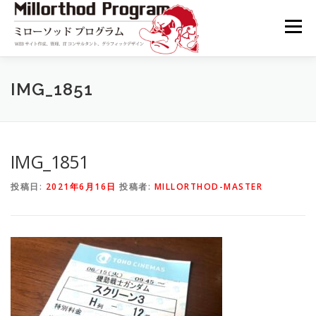
コ
ン
メニュー
テ
ン
ツ
へ
TOP
BLOG
CONTACT
プライバシーポリシー
IMG_1851
ス
キ
ッ
プ
IMG_1851
投稿日:
2021年6月16日
投稿者:
MILLORTHOD-MASTER