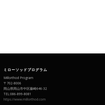
ミローソッドプログラム
Millorthod Program
〒702-8006
岡山県岡山市中区藤崎646-32
TEL:086-899-8081
https://www.millorthod.com