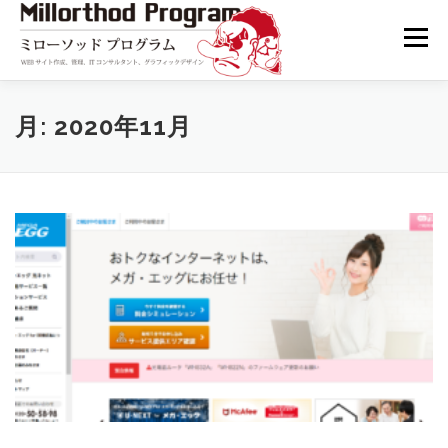
コ
ン
メニュー
テ
ン
ツ
へ
TOP
BLOG
CONTACT
プライバシーポリシー
月:
2020年11月
ス
キ
ッ
プ