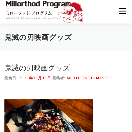
コ
ン
メニュー
テ
ン
ツ
へ
TOP
BLOG
CONTACT
プライバシーポリシー
鬼滅の刃映画グッズ
ス
キ
ッ
プ
鬼滅の刃映画グッズ
投稿日:
2020年11月18日
投稿者:
MILLORTHOD-MASTER